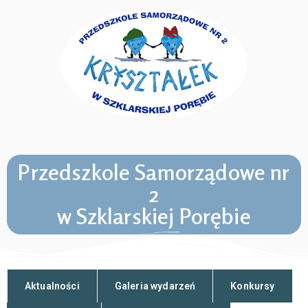
Przedszkole Samorządowe nr
2
w Szklarskiej Porębie
Aktualności
Galeria wydarzeń
Konkursy